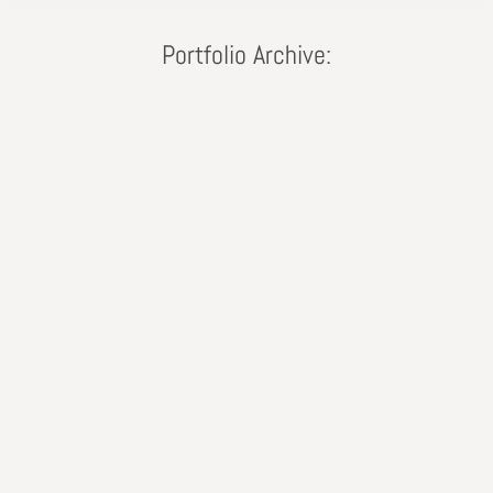
Portfolio Archive:
Arrangements
Von
Huett
16. Oktober 2019
Kommentar hinterlassen
Test