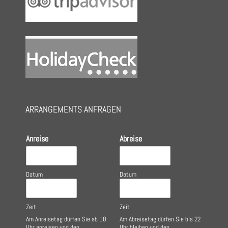
window
window
new
window
ARRANGEMENTS ANFRAGEN
Anreise
Abreise
Datum
Datum
Zeit
Zeit
Am Anreisetag dürfen Sie ab 10
Am Abreisetag dürfen Sie bis 22
Uhr anreisen und den
Uhr bleiben und den