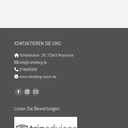
KONTAKTIEREN SIE UNS:
Schönblickstr. 39, 71543 Wüstenrot
info@raitelberg.de
079459300
www.raitelberg-resort.de
Finden Sie uns auf:
Facebook
Instagram
E-
page
page
Mail
Lesen Sie Bewertungen:
opens
opens
page
in
in
opens
new
new
in