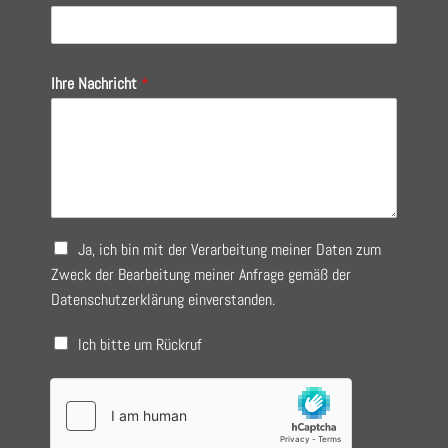
Ihre Nachricht
*
A
Ja, ich bin mit der Verarbeitung meiner Daten zum
u
Zweck der Bearbeitung meiner Anfrage gemäß der
s
Datenschutzerklärung
einverstanden.
w
a
Ich bitte um Rückruf
h
l
e
r
f
o