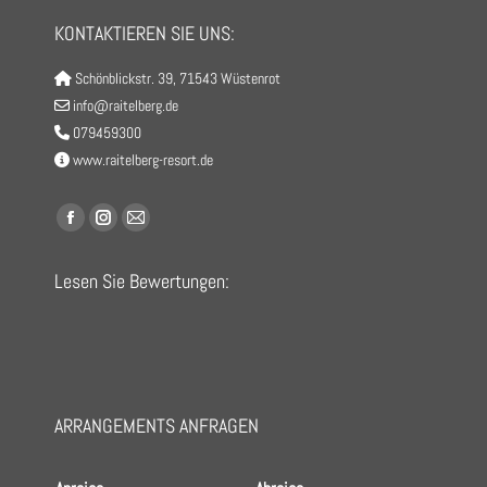
KONTAKTIEREN SIE UNS:
Schönblickstr. 39, 71543 Wüstenrot
info@raitelberg.de
079459300
www.raitelberg-resort.de
Finden Sie uns auf:
Facebook
Instagram
E-
page
page
Mail
Lesen Sie Bewertungen:
opens
opens
page
in
in
opens
new
new
in
window
window
new
window
ARRANGEMENTS ANFRAGEN