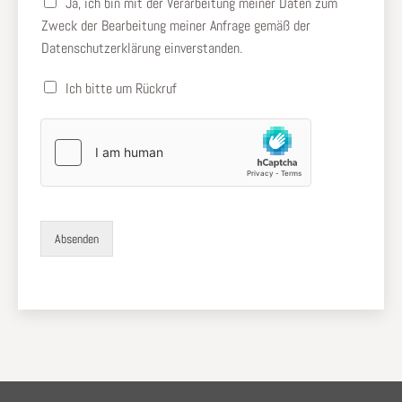
A
Ja, ich bin mit der Verarbeitung meiner Daten zum
u
Zweck der Bearbeitung meiner Anfrage gemäß der
s
Datenschutzerklärung
einverstanden.
w
a
Ich bitte um Rückruf
h
l
e
r
f
o
r
d
e
Absenden
r
l
i
c
h