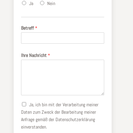
Ja
Nein
Betreff
*
Ihre Nachricht
*
A
Ja, ich bin mit der Verarbeitung meiner
u
Daten zum Zweck der Bearbeitung meiner
s
Anfrage gemäß der
Datenschutzerklärung
w
einverstanden.
a