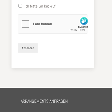
h
l
Ich bitte um Rückruf
e
r
f
o
r
d
e
r
Absenden
l
i
c
h
ARRANGEMENTS ANFRAGEN