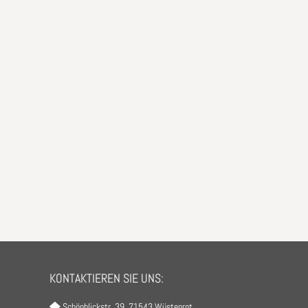
KONTAKTIEREN SIE UNS:
Schönblickstr. 39, 71543 Wüstenrot