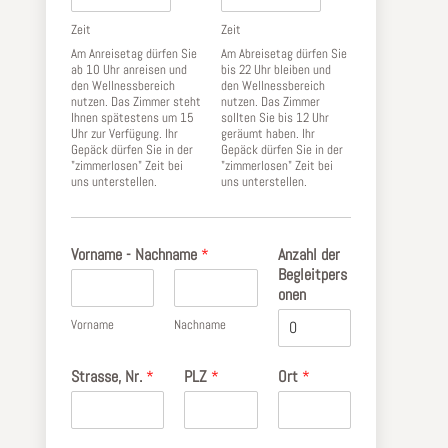
Zeit
Zeit
Am Anreisetag dürfen Sie
Am Abreisetag dürfen Sie
ab 10 Uhr anreisen und
bis 22 Uhr bleiben und
den Wellnessbereich
den Wellnessbereich
nutzen. Das Zimmer steht
nutzen. Das Zimmer
Ihnen spätestens um 15
sollten Sie bis 12 Uhr
Uhr zur Verfügung. Ihr
geräumt haben. Ihr
Gepäck dürfen Sie in der
Gepäck dürfen Sie in der
"zimmerlosen" Zeit bei
"zimmerlosen" Zeit bei
uns unterstellen.
uns unterstellen.
Vorname - Nachname
*
Anzahl der
Begleitpers
onen
Vorname
Nachname
Strasse, Nr.
*
PLZ
*
Ort
*