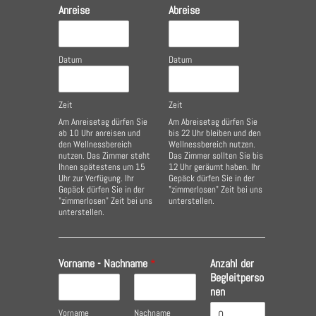
Anreise
Abreise
Datum
Datum
Zeit
Zeit
Am Anreisetag dürfen Sie
Am Abreisetag dürfen Sie
ab 10 Uhr anreisen und
bis 22 Uhr bleiben und den
den Wellnessbereich
Wellnessbereich nutzen.
nutzen. Das Zimmer steht
Das Zimmer sollten Sie bis
Ihnen spätestens um 15
12 Uhr geräumt haben. Ihr
Uhr zur Verfügung. Ihr
Gepäck dürfen Sie in der
Gepäck dürfen Sie in der
"zimmerlosen" Zeit bei uns
"zimmerlosen" Zeit bei uns
unterstellen.
unterstellen.
Vorname - Nachname
*
Anzahl der
Begleitperso
nen
Vorname
Nachname