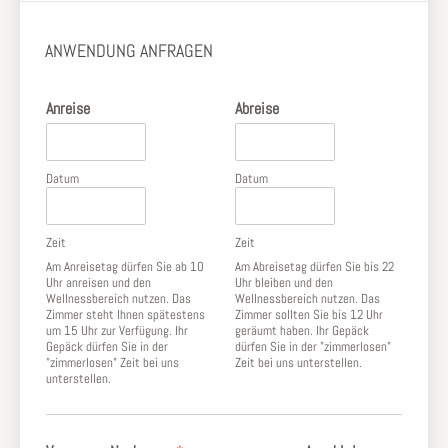
opens
opens
page
in
in
opens
ANWENDUNG ANFRAGEN
new
new
in
window
window
new
Anreise
Abreise
window
Datum
Datum
Zeit
Zeit
Am Anreisetag dürfen Sie ab 10
Am Abreisetag dürfen Sie bis 22
Uhr anreisen und den
Uhr bleiben und den
Wellnessbereich nutzen. Das
Wellnessbereich nutzen. Das
Zimmer steht Ihnen spätestens
Zimmer sollten Sie bis 12 Uhr
um 15 Uhr zur Verfügung. Ihr
geräumt haben. Ihr Gepäck
Gepäck dürfen Sie in der
dürfen Sie in der "zimmerlosen"
"zimmerlosen" Zeit bei uns
Zeit bei uns unterstellen.
unterstellen.