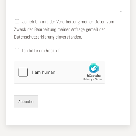
A
Ja, ich bin mit der Verarbeitung meiner Daten zum
u
Zweck der Bearbeitung meiner Anfrage gemäß der
s
Datenschutzerklärung
einverstanden.
w
a
Ich bitte um Rückruf
h
l
e
r
f
o
r
d
e
Absenden
r
l
i
c
h